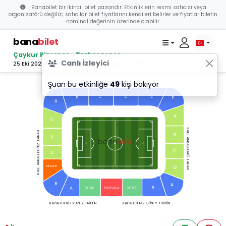
Banabilet bir ikincil bilet pazarıdır. Etkinliklerin resmi satıcısı veya
organizatörü değiliz; satıcılar bilet fiyatlarını kendileri belirler ve fiyatlar biletin
nominal değerinin üzerinde olabilir.
bana
bilet
Çaykur Rizespor - Trabzonspor
Canlı İzleyici
25 Eki 2026 20:00 - Çaykur Didi Stadyumu, RİZE
Şuan bu etkinliğe
49
kişi bakıyor
MARATON TRİBÜN
C
D
E
B
F
A
A
C
KALE ARKASI DAĞ TARAFI
KALE ARKASI DENİZ TARAFI
B
B
bilet
bana
C
A
MİSAFİR
D
B
A
B
A
VIP (B)
VIP (A)
PROTOKOL
KAPALI DENİZ KUZEY TRİBÜN
KAPALI DENİZ GÜNEY TRİBÜN