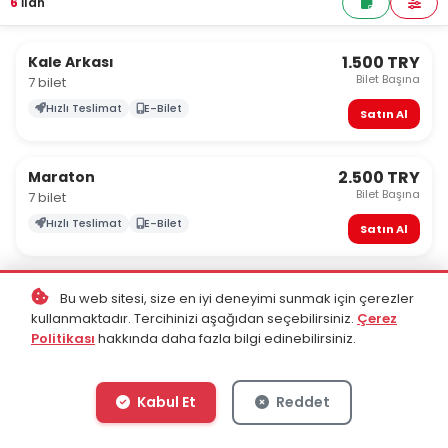
6
İlan
1.500 TRY
Kale Arkası
Bilet Başına
7 bilet
Hızlı Teslimat
E-Bilet
Satın Al
2.500 TRY
Maraton
Bilet Başına
7 bilet
Hızlı Teslimat
E-Bilet
Satın Al
3.000 TRY
Kapalı
Bu web sitesi, size en iyi deneyimi sunmak için çerezler
Bilet Başına
9 bilet
kullanmaktadır. Tercihinizi aşağıdan seçebilirsiniz.
Çerez
Politikası
hakkında daha fazla bilgi edinebilirsiniz.
Hızlı Teslimat
E-Bilet
Satın Al
Kabul Et
Reddet
3.000 TRY
Misafir
Bilet Başına
8 bilet