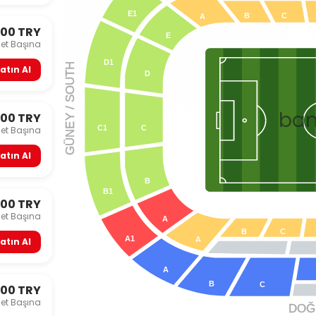
E1
B
C
A
000 TRY
E
let Başına
D1
 / SOUTH
atın Al
D
ba
000 TRY
Y
GÜNE
C
C1
let Başına
atın Al
B
B1
000 TRY
let Başına
A
B
C
A1
A
atın Al
A
B
C
500 TRY
let Başına
DOĞU