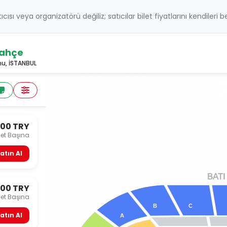
atıcısı veya organizatörü değiliz; satıcılar bilet fiyatlarını kendileri 
bahçe
u, İSTANBUL
500 TRY
let Başına
atın Al
B
A
TI
500 TRY
let Başına
C
B
atın Al
A