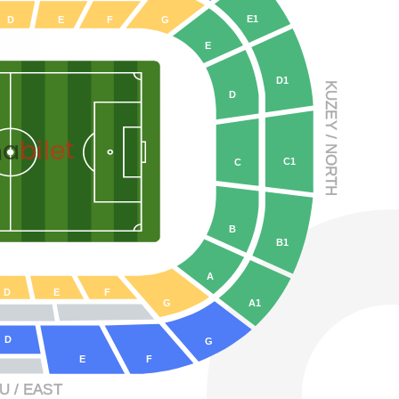
E1
D
E
F
G
E
D1
KUZE
D
Y
 / NO
bilet
na
C1
C
R
TH
B
B1
A
D
E
F
G
A1
D
G
F
E
 / EAS
T