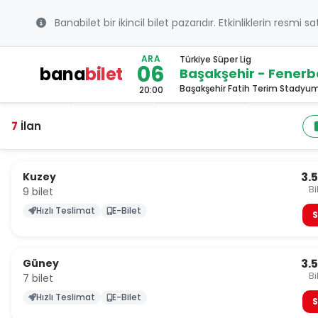
Banabilet bir ikincil bilet pazarıdır. Etkinliklerin resmi s
ARA
Türkiye Süper Lig
06
bana
bilet
Başakşehir - Fener
Başakşehir Fatih Terim Stadyum
20:00
7
İlan
3.
Kuzey
Bi
9 bilet
Hızlı Teslimat
E-Bilet
S
3.
Güney
Bi
7 bilet
Hızlı Teslimat
E-Bilet
S