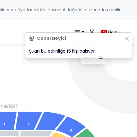
belirler ve fiyatlar biletin nominal değerinin üzerinde olabilir.
TR
Canlı İzleyici
Şuan bu etkinliğe
15
kişi bakıyor
 / WES
T
D
E
F
G