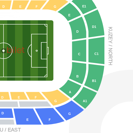
E1
D
E
F
G
E
D1
KUZE
D
Y
 / NO
bilet
na
C1
C
R
TH
B
B1
A
D
E
F
G
A1
D
G
F
E
 / EAS
T