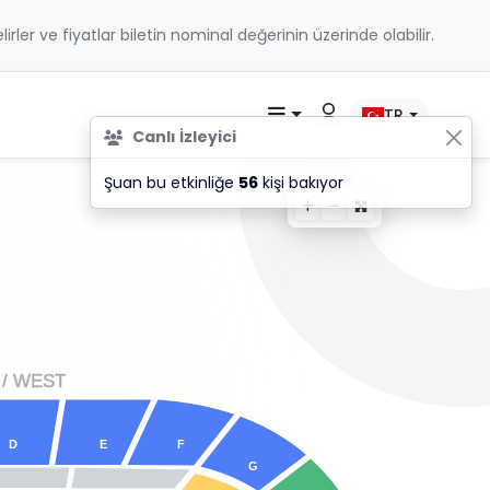
belirler ve fiyatlar biletin nominal değerinin üzerinde olabilir.
TR
Canlı İzleyici
Şuan bu etkinliğe
56
kişi bakıyor
 / WES
T
D
E
F
G