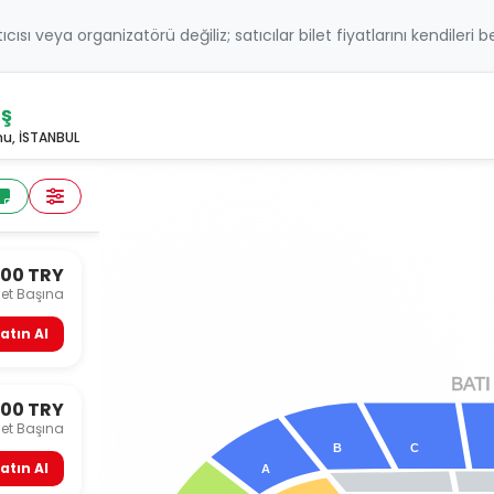
atıcısı veya organizatörü değiliz; satıcılar bilet fiyatlarını kendileri 
aş
u, İSTANBUL
000 TRY
let Başına
atın Al
B
A
TI
000 TRY
let Başına
C
B
atın Al
A