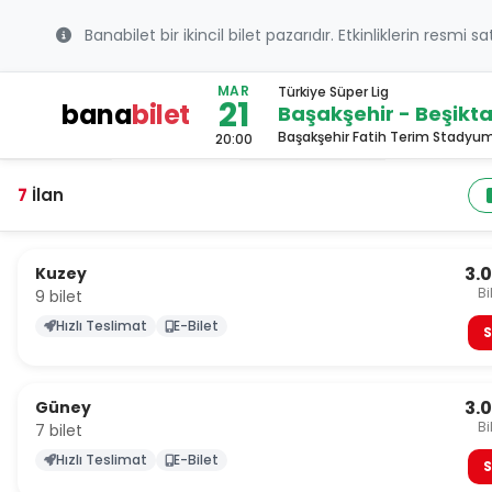
Banabilet bir ikincil bilet pazarıdır. Etkinliklerin resmi s
MAR
Türkiye Süper Lig
21
bana
bilet
Başakşehir - Beşikt
Başakşehir Fatih Terim Stadyum
20:00
7
İlan
3.
Kuzey
Bi
9 bilet
Hızlı Teslimat
E-Bilet
S
3.
Güney
Bi
7 bilet
Hızlı Teslimat
E-Bilet
S