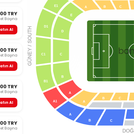
E1
B
C
A
500 TRY
E
let Başına
D1
 / SOUTH
atın Al
D
ba
500 TRY
Y
GÜNE
C
C1
let Başına
atın Al
B
B1
500 TRY
let Başına
A
B
C
A1
A
atın Al
A
B
C
000 TRY
let Başına
DOĞU