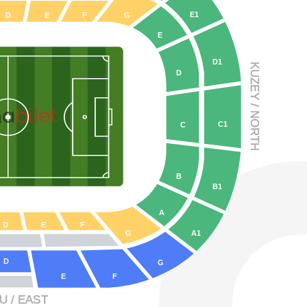
E1
D
E
F
G
E
D1
KUZE
D
Y
 / NO
bilet
na
C1
C
R
TH
B
B1
A
D
E
F
G
A1
D
G
F
E
 / EAS
T