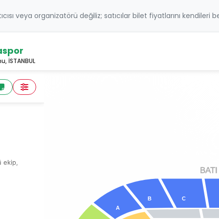
atıcısı veya organizatörü değiliz; satıcılar bilet fiyatlarını kendileri 
aspor
u, İSTANBUL
ü ekip,
B
A
TI
tajını
se
C
B
r
A
ak için