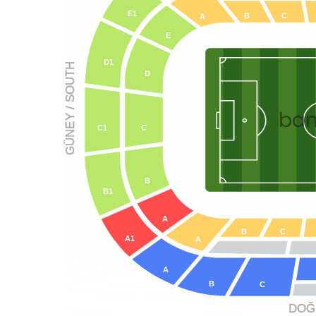
E1
B
C
A
E
D1
 Lig
 / SOUTH
D
aştıkça
cak.
ba
munu
Y
GÜNE
C
C1
olayca
Maçı
 maçı
ndi
B
B1
riyle
büyük
A
B
C
A1
A
nizi
A
bol
B
C
or
 Süper
DOĞU