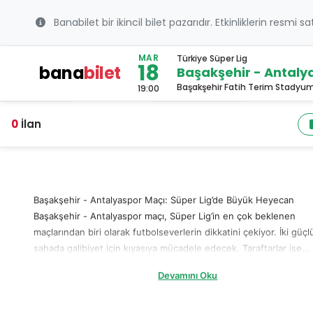
Banabilet bir ikincil bilet pazarıdır. Etkinliklerin resmi s
MAR
Türkiye Süper Lig
18
bana
bilet
Başakşehir - Antaly
Başakşehir Fatih Terim Stadyum
19:00
0
İlan
Başakşehir - Antalyaspor Maçı: Süper Lig’de Büyük Heyecan
Başakşehir - Antalyaspor maçı, Süper Lig’in en çok beklenen
maçlarından biri olarak futbolseverlerin dikkatini çekiyor. İki güçl
sahada galibiyet için kıyasıya mücadele edecek. Taraftarlar ise
tribünlerde bu heyecana ortak olacak. Başakşehir, ev sahibi avan
Devamını Oku
kullanarak taraftar desteğiyle galibiyeti hedefliyor. Antalyaspor i
deplasmanda etkili bir performans sergileyip sahadan avantajlı bi
sonuçla ayrılmayı amaçlıyor. Bu unutulmaz karşılaşmayı kaçırmam