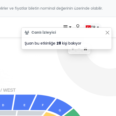
belirler ve fiyatlar biletin nominal değerinin üzerinde olabilir.
TR
Canlı İzleyici
Şuan bu etkinliğe
28
kişi bakıyor
 / WES
T
D
E
F
G