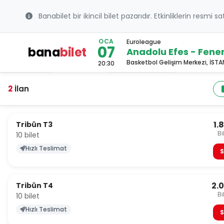
Banabilet bir ikincil bilet pazarıdır. Etkinliklerin resmi s
OCA
Euroleague
07
bana
bilet
Anadolu Efes - Fen
Basketbol Gelişim Merkezi, İST
20:30
2
İlan
1.
Tribün T3
Bi
10 bilet
Hızlı Teslimat
S
2.
Tribün T4
Bi
10 bilet
Hızlı Teslimat
S