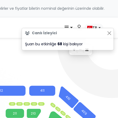
belirler ve fiyatlar biletin nominal değerinin üzerinde olabilir.
TR
Canlı İzleyici
Şuan bu etkinliğe
68
kişi bakıyor
12
411
410
336
335
334
333
332
331
330
409
329
211
210
328