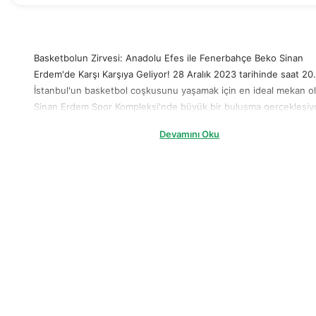
Basketbolun Zirvesi: Anadolu Efes ile Fenerbahçe Beko Sinan
Erdem'de Karşı Karşıya Geliyor! 28 Aralık 2023 tarihinde saat 20
İstanbul'un basketbol coşkusunu yaşamak için en ideal mekan o
Sinan Erdem Spor Kompleksi'nde büyük bir buluşma gerçekleşiy
gece, EuroLeague Basketbol'un zirvesi, iki büyük rakip olan Ana
Devamını Oku
Efes ile Fenerbahçe Beko'nun mücadelesiyle yükselecek. Bu ma
sadece iki takım arasındaki bir yarışma değil, aynı zamanda
basketbolun gerçek tutkunlarının buluşması. Anadolu Efes'in
Sürprizleri Anadolu Efes, Türk basketbolunun önde gelen
temsilcilerinden biri olarak bilinir ve ulusal ve uluslararası arenad
büyük başarılar elde etmiştir. Mavi-beyazlılar, her maçta sahada
gösterdikleri sürpriz oyunları ve yetenekleriyle tanınır. Anadolu 
taraftarları, takımlarının her zaferini coşkuyla kutlarlar. Bu maç, 
Efes'in sürprizlerle dolu dünyasını izlemek isteyenler için
kaçırılmayacak bir fırsattır. Fenerbahçe Beko'nun Zafer Hırsı
Fenerbahçe Beko, Türk basketbolunun gurur kaynağı olan bir ku