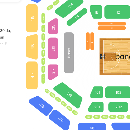
344
214
345
113
112
114
415
346
P2
215
P1
347
.30'da,
lan
348
P2
P1
or. Bu
349
416
216
Basın
dolu
ban
350
ç,
351
352
217
417
353
a
354
101
102
218
355
Efes
356
357
Anadolu
418
202
201
358
359
301
302
303
304
305
418
lüp ve
401