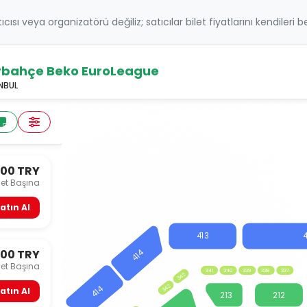
atıcısı veya organizatörü değiliz; satıcılar bilet fiyatlarını kendileri 
erbahçe Beko EuroLeague
ANBUL
800 TRY
let Başına
atın Al
413
4
414
000 TRY
let Başına
341
340
339
338
337
342
343
414
atın Al
213
212