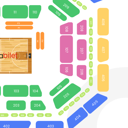
327
209
326
110
111
109
408
325
P2
208
108
P1
324
323
P2
P1
407
322
107
207
bilet
a
321
320
106
206
319
406
318
105
317
103
104
205
316
315
405
314
203
204
313
312
306
307
308
309
310
311
404
402
403