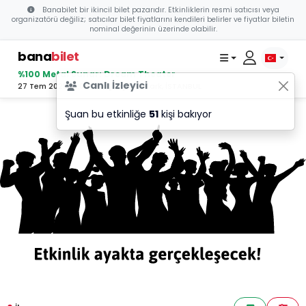
Banabilet bir ikincil bilet pazarıdır. Etkinliklerin resmi satıcısı veya
organizatörü değiliz; satıcılar bilet fiyatlarını kendileri belirler ve fiyatlar biletin
nominal değerinin üzerinde olabilir.
bana
bilet
%100 Metal Sunar: Dream Theater
Canlı İzleyici
27 Tem 2025 18:00 - Küçükçiftlik Park, İSTANBUL
Şuan bu etkinliğe
51
kişi bakıyor
TEGORİ 1
TEGORİ 1
TEGORİ 1
K
K
K
A
A
A