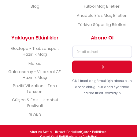
Blog
Futbol Maç Biletleri
Anadolu Efes Maç Biletleri
Türkiye Süper Lig Biletleri
Yaklaşan Etkinlikler
Abone Ol
Göztepe - Trabzonspor:
Hazırlık Maçı
Morad
Galatasaray - Villarreal CF:
Hazırlık Maçı
Gizli fırsatları görmek için abone olun
Pozitif Vibrations: Zara
abone olduğunuz anda fiyatlarda
Larsson
indirim fırsatı yakalayın..
Gülşen & Edis - İstanbul
Festivali
BLOK3
Alıcı ve Satıcı Hizmet Bedelleri
Çerez Politikası
Cezai Şart Politikaları ve Bedelleri