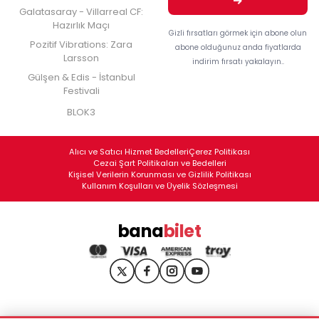
Galatasaray - Villarreal CF:
Hazırlık Maçı
Gizli fırsatları görmek için abone olun
Pozitif Vibrations: Zara
abone olduğunuz anda fiyatlarda
Larsson
indirim fırsatı yakalayın..
Gülşen & Edis - İstanbul
Festivali
BLOK3
Alıcı ve Satıcı Hizmet Bedelleri
Çerez Politikası
Cezai Şart Politikaları ve Bedelleri
Kişisel Verilerin Korunması ve Gizlilik Politikası
Kullanım Koşulları ve Üyelik Sözleşmesi
bana
bilet