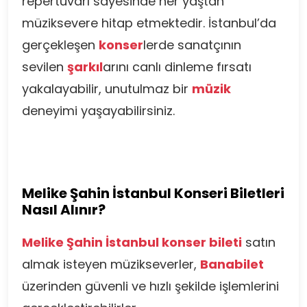
repertuvarı sayesinde her yaştan
müziksevere hitap etmektedir. İstanbul’da
gerçekleşen
konser
lerde sanatçının
sevilen
şarkıl
arını canlı dinleme fırsatı
yakalayabilir, unutulmaz bir
müzik
deneyimi yaşayabilirsiniz.
Melike Şahin İstanbul Konseri Biletleri
Nasıl Alınır?
Melike Şahin İstanbul konser bileti
satın
almak isteyen müzikseverler,
Banabilet
üzerinden güvenli ve hızlı şekilde işlemlerini