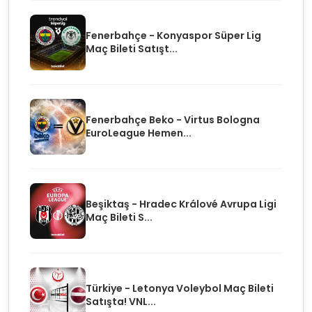
Fenerbahçe - Konyaspor Süper Lig
Maç Bileti Satışt...
Fenerbahçe Beko - Virtus Bologna
EuroLeague Hemen...
Beşiktaş - Hradec Králové Avrupa Ligi
Maç Bileti S...
Türkiye - Letonya Voleybol Maç Bileti
Satışta! VNL...