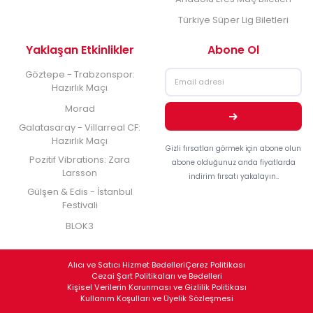
Türkiye Süper Lig Biletleri
Yaklaşan Etkinlikler
Abone Ol
Göztepe - Trabzonspor:
Hazırlık Maçı
Morad
Galatasaray - Villarreal CF:
Hazırlık Maçı
Gizli fırsatları görmek için abone olun
Pozitif Vibrations: Zara
abone olduğunuz anda fiyatlarda
Larsson
indirim fırsatı yakalayın..
Gülşen & Edis - İstanbul
Festivali
BLOK3
Alıcı ve Satıcı Hizmet Bedelleri
Çerez Politikası
Cezai Şart Politikaları ve Bedelleri
Kişisel Verilerin Korunması ve Gizlilik Politikası
Kullanım Koşulları ve Üyelik Sözleşmesi