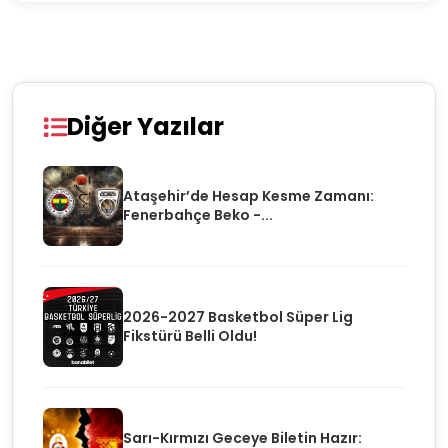
Diğer Yazılar
Ataşehir’de Hesap Kesme Zamanı:
Fenerbahçe Beko -...
2026-2027 Basketbol Süper Lig
Fikstürü Belli Oldu!
Sarı-Kırmızı Geceye Biletin Hazır: