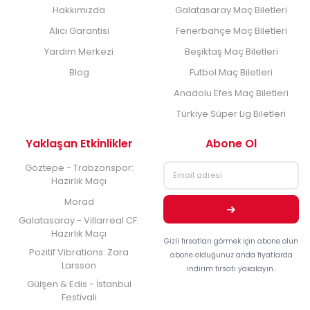
Hakkımızda
Galatasaray Maç Biletleri
Alıcı Garantisi
Fenerbahçe Maç Biletleri
Yardım Merkezi
Beşiktaş Maç Biletleri
Blog
Futbol Maç Biletleri
Anadolu Efes Maç Biletleri
Türkiye Süper Lig Biletleri
Yaklaşan Etkinlikler
Abone Ol
Göztepe - Trabzonspor:
Hazırlık Maçı
Morad
Galatasaray - Villarreal CF:
Hazırlık Maçı
Gizli fırsatları görmek için abone olun
Pozitif Vibrations: Zara
abone olduğunuz anda fiyatlarda
Larsson
indirim fırsatı yakalayın..
Gülşen & Edis - İstanbul
Festivali