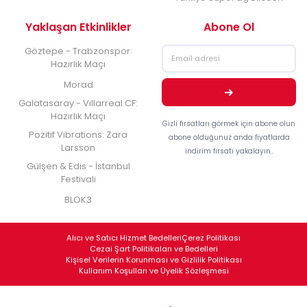
Yaklaşan Etkinlikler
Abone Ol
Göztepe - Trabzonspor:
Hazırlık Maçı
Morad
Galatasaray - Villarreal CF:
Hazırlık Maçı
Gizli fırsatları görmek için abone olun
Pozitif Vibrations: Zara
abone olduğunuz anda fiyatlarda
Larsson
indirim fırsatı yakalayın..
Gülşen & Edis - İstanbul
Festivali
BLOK3
Alıcı ve Satıcı Hizmet Bedelleri
Çerez Politikası
Cezai Şart Politikaları ve Bedelleri
Kişisel Verilerin Korunması ve Gizlilik Politikası
Kullanım Koşulları ve Üyelik Sözleşmesi