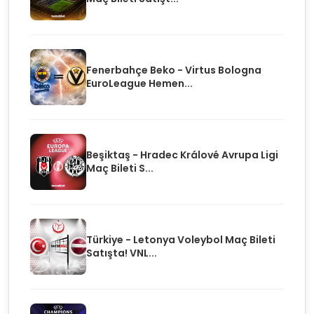
Fenerbahçe Beko - Virtus Bologna
EuroLeague Hemen...
Beşiktaş - Hradec Králové Avrupa Ligi
Maç Bileti S...
Türkiye - Letonya Voleybol Maç Bileti
Satışta! VNL...