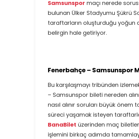
Samsunspor
maçı nerede sorusu
bulunan Ülker Stadyumu Şükrü Sar
taraftarların oluşturduğu yoğun 
belirgin hale getiriyor.
Fenerbahçe – Samsunspor Maç
Bu karşılaşmayı tribünden izleme
– Samsunspor bileti nereden alın
nasıl alınır soruları büyük önem ta
süreci yaşamak isteyen taraftarla
BanaBilet
üzerinden maç biletleri
işlemini birkaç adımda tamamlaya