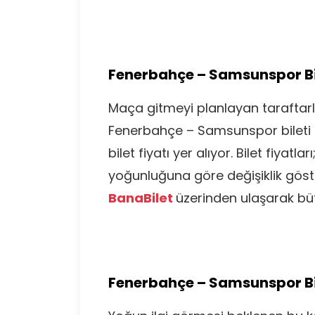
Fenerbahçe – Samsunspor Bil
Maça gitmeyi planlayan taraftarl
Fenerbahçe – Samsunspor bileti
bilet fiyatı yer alıyor. Bilet fiya
yoğunluğuna göre değişiklik göster
BanaBilet
üzerinden ulaşarak büt
Fenerbahçe – Samsunspor Bi