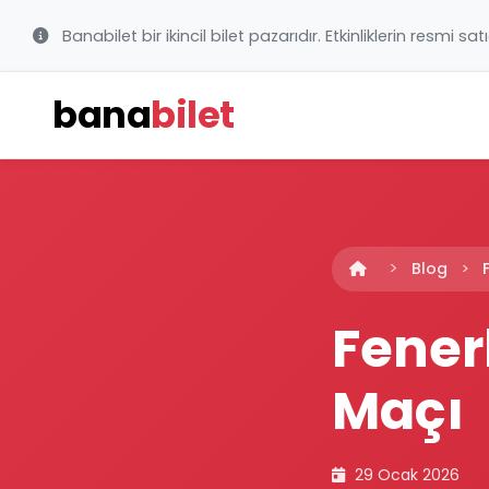
Banabilet bir ikincil bilet pazarıdır. Etkinliklerin resmi sat
bana
bilet
Blog
Fener
Maçı
29 Ocak 2026