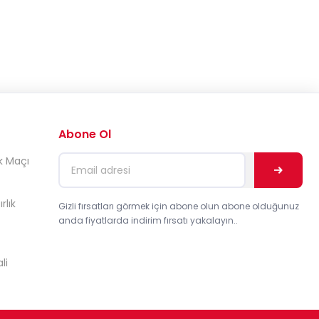
Abone Ol
k Maçı
rlık
Gizli fırsatları görmek için abone olun abone olduğunuz
anda fiyatlarda indirim fırsatı yakalayın..
li