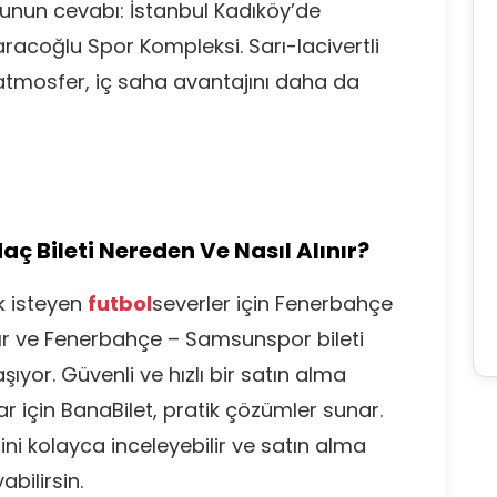
nun cevabı: İstanbul Kadıköy’de
acoğlu Spor Kompleksi. Sarı-lacivertli
atmosfer, iç saha avantajını daha da
 Bileti Nereden Ve Nasıl Alınır?
k isteyen
futbol
severler için Fenerbahçe
ır ve Fenerbahçe – Samsunspor bileti
şıyor. Güvenli ve hızlı bir satın alma
r için BanaBilet, pratik çözümler sunar.
ni kolayca inceleyebilir ve satın alma
bilirsin.