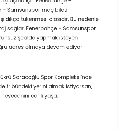
arşılaşma için Fenerbahçe –
e – Samsunspor maç bileti
ıldıkça tükenmesi olasıdır. Bu nedenle
taj sağlar. Fenerbahçe – Samsunspor
 sorunsuz şekilde yapmak isteyen
oğru adres olmaya devam ediyor.
Şükrü Saracoğlu Spor Kompleksi’nde
tribündeki yerini almak istiyorsan,
 heyecanını canlı yaşa.