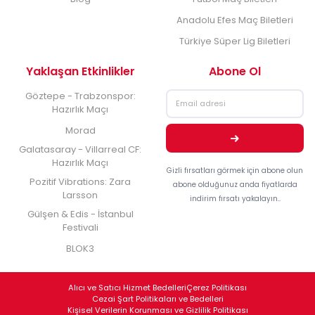
Anadolu Efes Maç Biletleri
Türkiye Süper Lig Biletleri
Yaklaşan Etkinlikler
Abone Ol
Göztepe - Trabzonspor:
Hazırlık Maçı
Morad
Galatasaray - Villarreal CF:
Hazırlık Maçı
Gizli fırsatları görmek için abone olun
Pozitif Vibrations: Zara
abone olduğunuz anda fiyatlarda
Larsson
indirim fırsatı yakalayın..
Gülşen & Edis - İstanbul
Festivali
BLOK3
Alıcı ve Satıcı Hizmet Bedelleri
Çerez Politikası
Cezai Şart Politikaları ve Bedelleri
Kişisel Verilerin Korunması ve Gizlilik Politikası