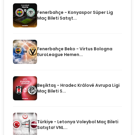
Fenerbahçe - Konyaspor Süper Lig
Maç Bileti Satışt...
Fenerbahçe Beko - Virtus Bologna
EuroLeague Hemen...
Beşiktaş - Hradec Králové Avrupa Ligi
Maç Bileti S...
Türkiye - Letonya Voleybol Maç Bileti
Satışta! VNL...