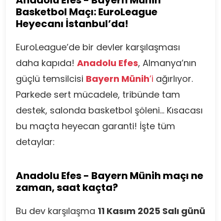
Anadolu Efes - Bayern Münih
Basketbol Maçı: EuroLeague
Heyecanı İstanbul’da!
EuroLeague’de bir devler karşılaşması
daha kapıda!
Anadolu Efes
, Almanya’nın
güçlü temsilcisi
Bayern Münih
’i
ağırlıyor.
Parkede sert mücadele, tribünde tam
destek, salonda basketbol şöleni… Kısacası
bu maçta heyecan garanti! İşte tüm
detaylar:
Anadolu Efes - Bayern Münih maçı ne
zaman, saat kaçta?
Bu dev karşılaşma
11 Kasım 2025 Salı günü