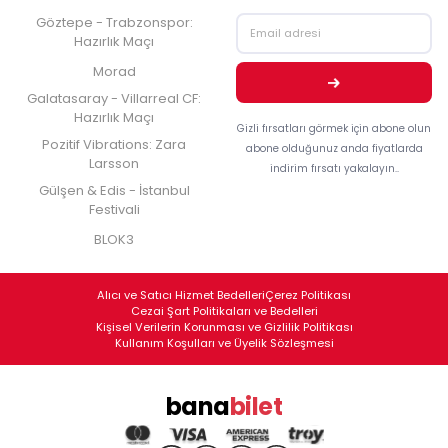
Göztepe - Trabzonspor:
Hazırlık Maçı
Morad
Galatasaray - Villarreal CF:
Hazırlık Maçı
Gizli fırsatları görmek için abone olun
Pozitif Vibrations: Zara
abone olduğunuz anda fiyatlarda
Larsson
indirim fırsatı yakalayın..
Gülşen & Edis - İstanbul
Festivali
BLOK3
Alıcı ve Satıcı Hizmet Bedelleri
Çerez Politikası
Cezai Şart Politikaları ve Bedelleri
Kişisel Verilerin Korunması ve Gizlilik Politikası
Kullanım Koşulları ve Üyelik Sözleşmesi
bana
bilet